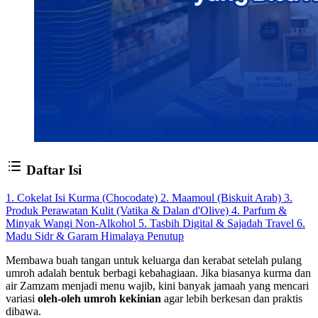
Daftar Isi
1. Cokelat Isi Kurma (Chocodate)
2. Maamoul (Biskuit Arab)
3.
Produk Perawatan Kulit (Vatika & Dalan d'Olive)
4. Parfum &
Minyak Wangi Non-Alkohol
5. Tasbih Digital & Sajadah Travel
6.
Madu Sidr & Garam Himalaya
Penutup
Membawa buah tangan untuk keluarga dan kerabat setelah pulang
umroh adalah bentuk berbagi kebahagiaan. Jika biasanya kurma dan
air Zamzam menjadi menu wajib, kini banyak jamaah yang mencari
variasi
oleh-oleh umroh kekinian
agar lebih berkesan dan praktis
dibawa.