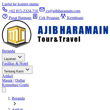
Lanjut ke konten utama
+62 815-2324-716
cs@ajibharamain.com
Pusat Bantuan
Cek Pesanan
Kemitraan
Beranda
Layanan
Fasilitas & Hotel
Tentang Kami
Artikel
Masuk
|
Daftar
Konsultasi Gratis
Beranda
Artikel