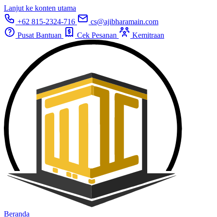
Lanjut ke konten utama
+62 815-2324-716
cs@ajibharamain.com
Pusat Bantuan
Cek Pesanan
Kemitraan
Beranda