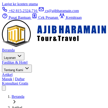
Lanjut ke konten utama
+62 815-2324-716
cs@ajibharamain.com
Pusat Bantuan
Cek Pesanan
Kemitraan
Beranda
Layanan
Fasilitas & Hotel
Tentang Kami
Artikel
Masuk
|
Daftar
Konsultasi Gratis
Beranda
Artikel