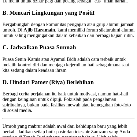
10 menit untuk dzikir pagi dan petang sebagai "cas" iman harian.
B. Mencari Lingkungan yang Positif
Bergabunglah dengan komunitas pengajian atau grup alumni jamaah
umroh. Di
Ajib Haramain
, kami memiliki forum silaturahmi alumni
untuk saling mengingatkan dalam kebaikan dan berbagi kajian rutin.
C. Jadwalkan Puasa Sunnah
Puasa Senin-Kamis atau Ayamul Bidh adalah cara terbaik untuk
melatih kontrol diri dan menjaga kejernihan hati sebagaimana saat
kita sedang dalam keadaan ihram.
D. Hindari Pamer (Riya) Berlebihan
Berbagi cerita perjalanan itu baik untuk motivasi, namun hati-hati
dengan keinginan untuk dipuji. Fokuslah pada pengalaman
spiritualnya, bukan pada fasilitas mewah atau kemegahan foto-foto
di sosial media.
Umroh yang mabrur adalah awal dari kehidupan baru yang lebih
berkah. Jadikan setiap butir pasir dan tetes air Zamzam yang Anda