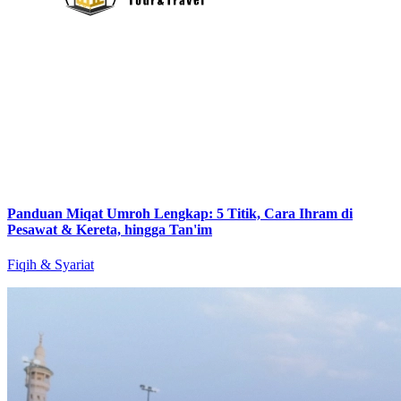
Panduan Miqat Umroh Lengkap: 5 Titik, Cara Ihram di
Pesawat & Kereta, hingga Tan'im
Fiqih & Syariat