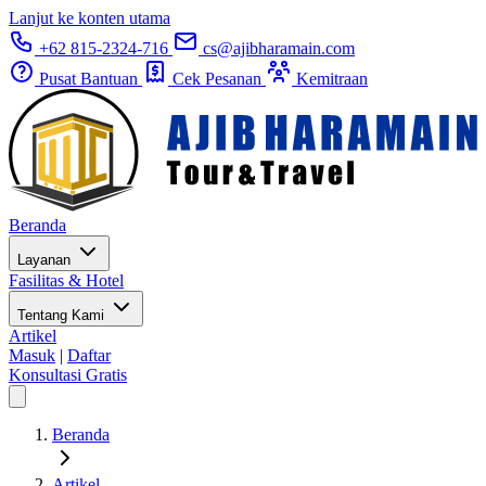
Lanjut ke konten utama
+62 815-2324-716
cs@ajibharamain.com
Pusat Bantuan
Cek Pesanan
Kemitraan
Beranda
Layanan
Fasilitas & Hotel
Tentang Kami
Artikel
Masuk
|
Daftar
Konsultasi Gratis
Beranda
Artikel