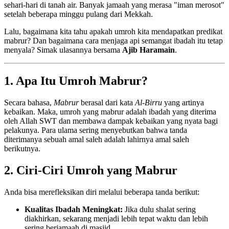
sehari-hari di tanah air. Banyak jamaah yang merasa "iman merosot"
setelah beberapa minggu pulang dari Mekkah.
Lalu, bagaimana kita tahu apakah umroh kita mendapatkan predikat
mabrur? Dan bagaimana cara menjaga api semangat ibadah itu tetap
menyala? Simak ulasannya bersama
Ajib Haramain
.
1. Apa Itu Umroh Mabrur?
Secara bahasa,
Mabrur
berasal dari kata
Al-Birru
yang artinya
kebaikan. Maka, umroh yang mabrur adalah ibadah yang diterima
oleh Allah SWT dan membawa dampak kebaikan yang nyata bagi
pelakunya. Para ulama sering menyebutkan bahwa tanda
diterimanya sebuah amal saleh adalah lahirnya amal saleh
berikutnya.
2. Ciri-Ciri Umroh yang Mabrur
Anda bisa merefleksikan diri melalui beberapa tanda berikut:
Kualitas Ibadah Meningkat:
Jika dulu shalat sering
diakhirkan, sekarang menjadi lebih tepat waktu dan lebih
sering berjamaah di masjid.