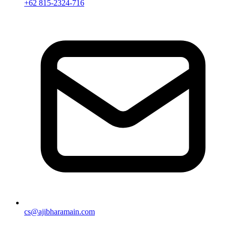
+62 815-2324-716
cs@ajibharamain.com