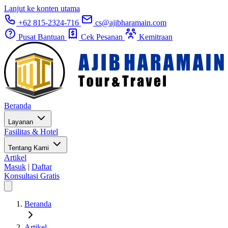
Lanjut ke konten utama
+62 815-2324-716
cs@ajibharamain.com
Pusat Bantuan
Cek Pesanan
Kemitraan
Beranda
Layanan
Fasilitas & Hotel
Tentang Kami
Artikel
Masuk
|
Daftar
Konsultasi Gratis
Beranda
Artikel