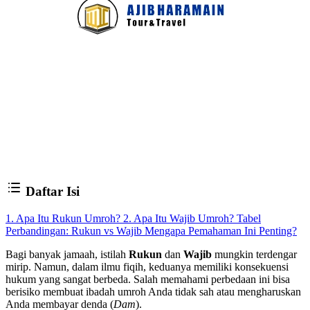
Daftar Isi
1. Apa Itu Rukun Umroh?
2. Apa Itu Wajib Umroh?
Tabel
Perbandingan: Rukun vs Wajib
Mengapa Pemahaman Ini Penting?
Bagi banyak jamaah, istilah
Rukun
dan
Wajib
mungkin terdengar
mirip. Namun, dalam ilmu fiqih, keduanya memiliki konsekuensi
hukum yang sangat berbeda. Salah memahami perbedaan ini bisa
berisiko membuat ibadah umroh Anda tidak sah atau mengharuskan
Anda membayar denda (
Dam
).