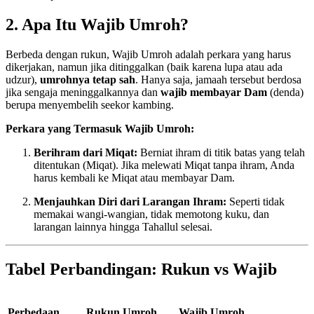
2. Apa Itu Wajib Umroh?
Berbeda dengan rukun, Wajib Umroh adalah perkara yang harus
dikerjakan, namun jika ditinggalkan (baik karena lupa atau ada
udzur),
umrohnya tetap sah
. Hanya saja, jamaah tersebut berdosa
jika sengaja meninggalkannya dan
wajib membayar Dam
(denda)
berupa menyembelih seekor kambing.
Perkara yang Termasuk Wajib Umroh:
Berihram dari Miqat:
Berniat ihram di titik batas yang telah
ditentukan (Miqat). Jika melewati Miqat tanpa ihram, Anda
harus kembali ke Miqat atau membayar Dam.
Menjauhkan Diri dari Larangan Ihram:
Seperti tidak
memakai wangi-wangian, tidak memotong kuku, dan
larangan lainnya hingga Tahallul selesai.
Tabel Perbandingan: Rukun vs Wajib
Perbedaan
Rukun Umroh
Wajib Umroh