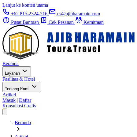
Lanjut ke konten utama
+62 815-2324-716
cs@ajibharamain.com
Pusat Bantuan
Cek Pesanan
Kemitraan
Beranda
Layanan
Fasilitas & Hotel
Tentang Kami
Artikel
Masuk
|
Daftar
Konsultasi Gratis
Beranda
Artikel