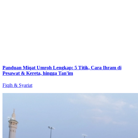
Panduan Miqat Umroh Lengkap: 5 Titik, Cara Ihram di
Pesawat & Kereta, hingga Tan'im
Fiqih & Syariat