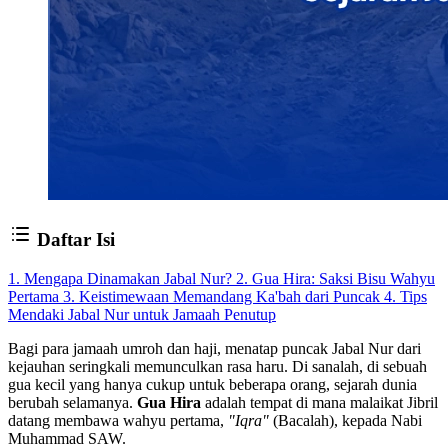
Daftar Isi
1. Mengapa Dinamakan Jabal Nur?
2. Gua Hira: Saksi Bisu Wahyu
Pertama
3. Keistimewaan Memandang Ka'bah dari Puncak
4. Tips
Mendaki Jabal Nur untuk Jamaah
Penutup
Bagi para jamaah umroh dan haji, menatap puncak Jabal Nur dari
kejauhan seringkali memunculkan rasa haru. Di sanalah, di sebuah
gua kecil yang hanya cukup untuk beberapa orang, sejarah dunia
berubah selamanya.
Gua Hira
adalah tempat di mana malaikat Jibril
datang membawa wahyu pertama,
"Iqra"
(Bacalah), kepada Nabi
Muhammad SAW.