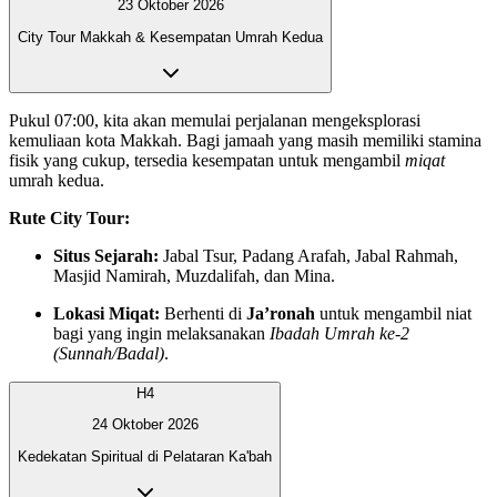
23 Oktober 2026
City Tour Makkah & Kesempatan Umrah Kedua
Pukul 07:00, kita akan memulai perjalanan mengeksplorasi
kemuliaan kota Makkah. Bagi jamaah yang masih memiliki stamina
fisik yang cukup, tersedia kesempatan untuk mengambil
miqat
umrah kedua.
Rute City Tour:
Situs Sejarah:
Jabal Tsur, Padang Arafah, Jabal Rahmah,
Masjid Namirah, Muzdalifah, dan Mina.
Lokasi Miqat:
Berhenti di
Ja’ronah
untuk mengambil niat
bagi yang ingin melaksanakan
Ibadah Umrah ke-2
(Sunnah/Badal)
.
H4
24 Oktober 2026
Kedekatan Spiritual di Pelataran Ka'bah