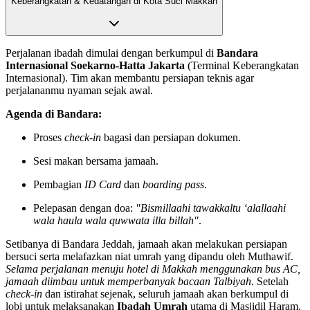
Keberangkatan & Kedatangan di Kota Suci Makkah
Perjalanan ibadah dimulai dengan berkumpul di
Bandara
Internasional Soekarno-Hatta Jakarta
(Terminal Keberangkatan
Internasional). Tim akan membantu persiapan teknis agar
perjalananmu nyaman sejak awal.
Agenda di Bandara:
Proses
check-in
bagasi dan persiapan dokumen.
Sesi makan bersama jamaah.
Pembagian
ID Card
dan
boarding pass
.
Pelepasan dengan doa:
"Bismillaahi tawakkaltu ‘alallaahi
wala haula wala quwwata illa billah"
.
Setibanya di Bandara Jeddah, jamaah akan melakukan persiapan
bersuci serta melafazkan niat umrah yang dipandu oleh Muthawif.
Selama perjalanan menuju hotel di Makkah menggunakan bus AC,
jamaah diimbau untuk memperbanyak bacaan Talbiyah
. Setelah
check-in
dan istirahat sejenak, seluruh jamaah akan berkumpul di
lobi untuk melaksanakan
Ibadah Umrah
utama di Masjidil Haram.