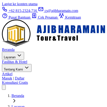
Lanjut ke konten utama
+62 815-2324-716
cs@ajibharamain.com
Pusat Bantuan
Cek Pesanan
Kemitraan
Beranda
Layanan
Fasilitas & Hotel
Tentang Kami
Artikel
Masuk
|
Daftar
Konsultasi Gratis
Beranda
Layanan