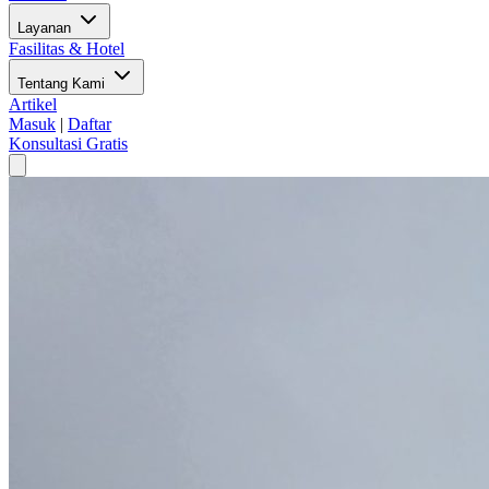
Layanan
Fasilitas & Hotel
Tentang Kami
Artikel
Masuk
|
Daftar
Konsultasi Gratis