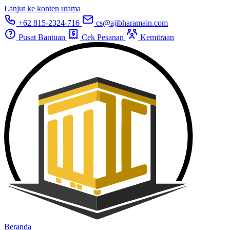
Lanjut ke konten utama
+62 815-2324-716
cs@ajibharamain.com
Pusat Bantuan
Cek Pesanan
Kemitraan
Beranda